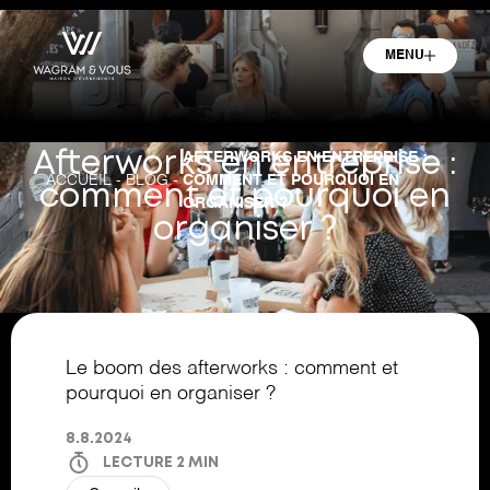
MENU
AFTERWORKS EN ENTREPRISE :
Afterworks en entreprise :
-
-
COMMENT ET POURQUOI EN
ACCUEIL
BLOG
comment et pourquoi en
ORGANISER ?
organiser ?
Le boom des afterworks : comment et
pourquoi en organiser ?
8.8.2024
LECTURE
2
MIN