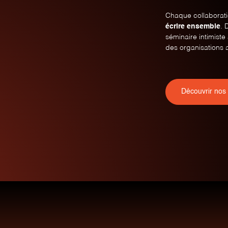
Chaque collaborat
écrire ensemble
. 
séminaire intimist
des organisations 
Découvrir nos