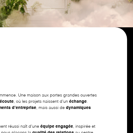
commence. Une maison aux portes grandes ouvertes
’écoute
, où les projets naissent d’un
échange
.
ents d’entreprise
, mais aussi de
dynamiques
nt réussi naît d’une
équipe engagée
, inspirée et
 nous plaçons la
qualité des relations
au centre