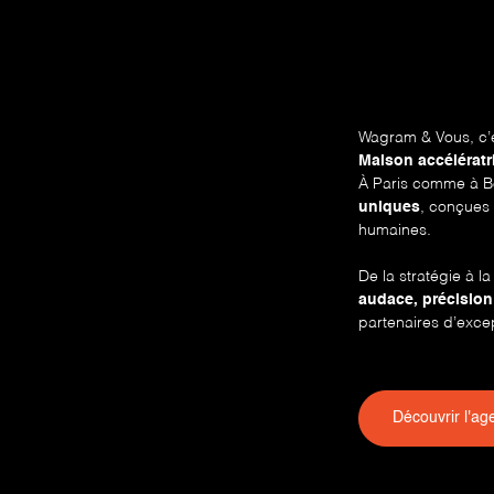
Wagram & Vous, c’e
Maison accélératr
À Paris comme à B
uniques
, conçues 
humaines.
De la stratégie à 
audace, précision
partenaires d’exce
Découvrir l'ag