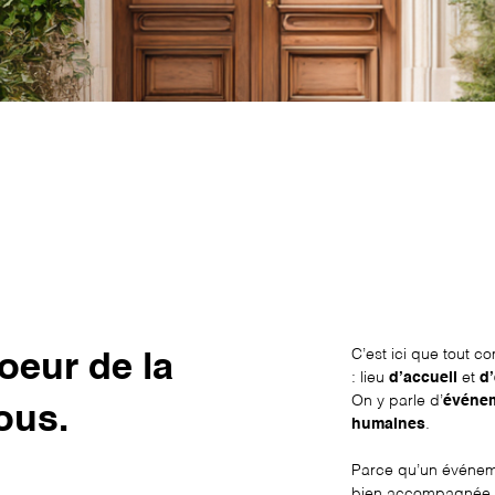
C’est ici que tout 
oeur de la
: lieu
d’accueil
et
d
On y parle d’
événem
ous.
humaines
.
Parce qu’un événeme
bien accompagnée,