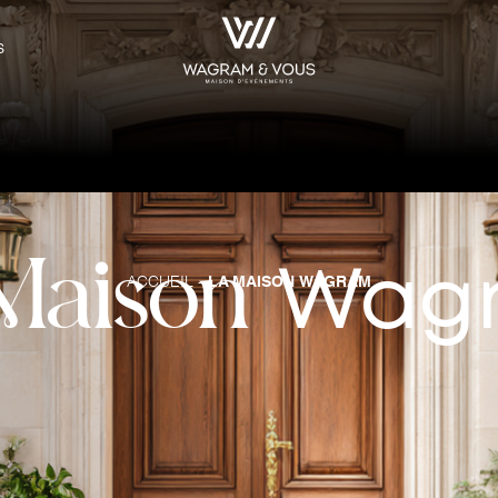
S
Maison
Wag
-
LA MAISON WAGRAM
ACCUEIL