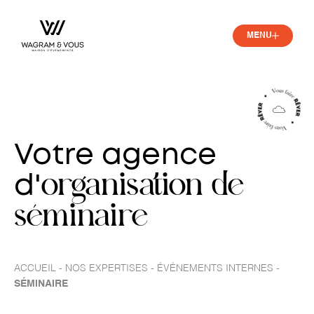
MENU
Votre agence
organisation de
d'
séminaire
-
-
-
ACCUEIL
NOS EXPERTISES
ÉVÉNEMENTS INTERNES
SÉMINAIRE