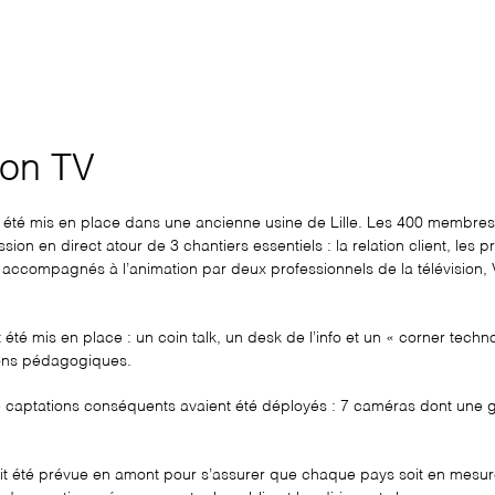
ion TV
a été mis en place dans une ancienne usine de Lille. Les 400 membres d
on en direct atour de 3 chantiers essentiels : la relation client, le
 accompagnés à l’animation par deux professionnels de la télévision, 
té mis en place : un coin talk, un desk de l’info et un « corner techno
ions pédagogiques.
 captations conséquents avaient été déployés : 7 caméras dont une gru
ait été prévue en amont pour s’assurer que chaque pays soit en mesur