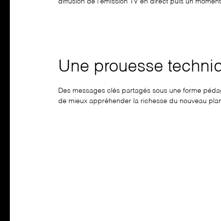
diffusion de l’émission TV en direct puis un moment
Une prouesse techniq
Des messages clés partagés sous une forme pédago
de mieux appréhender la richesse du nouveau plan 