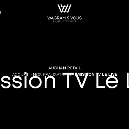
S
AUCHAN RETAIL
ssion TV Le 
-
-
EMISSION TV LE LIVE
ACCUEIL
NOS RÉALISATIONS