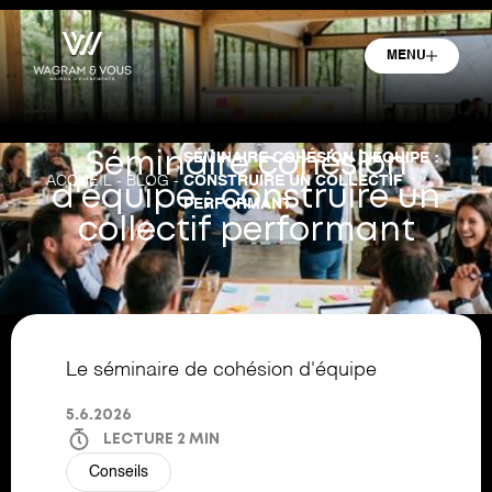
MENU
SÉMINAIRE COHÉSION D'ÉQUIPE :
Séminaire cohésion
-
-
CONSTRUIRE UN COLLECTIF
ACCUEIL
BLOG
d'équipe : construire un
PERFORMANT
collectif performant
Le séminaire de cohésion d'équipe
5.6.2026
LECTURE
2
MIN
Conseils